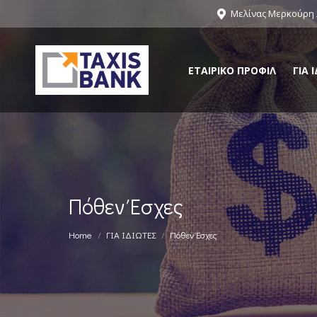
Μελίνας Μερκούρη 2
ΕΤΑΙΡΙΚΟ ΠΡΟΦΙΛ
ΓΙΑ 
Πόθεν Έσχες
You are here:
Home
ΓΙΑ ΙΔΙΩΤΕΣ
Πόθεν Έσχες