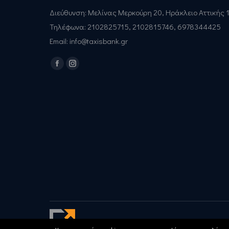
Διεύθυνση: Μελίνας Μερκούρη 20, Ηράκλειο Αττικής 
Τηλέφωνα: 2102825715, 2102815746, 6978344425
Email: info@taxisbank.gr
Find us on:
Facebook
Instagram
© Copyright 2019, taxisbank.gr | All rights Reserv