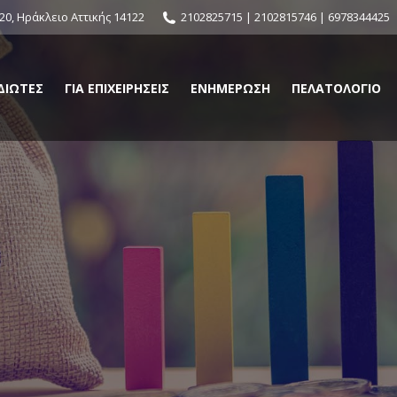
0, Ηράκλειο Αττικής 14122
2102825715 | 2102815746 | 6978344425
ΙΔΙΩΤΕΣ
ΓΙΑ ΕΠΙΧΕΙΡΗΣΕΙΣ
ΕΝΗΜΕΡΩΣΗ
ΠΕΛΑΤΟΛΟΓΙΟ